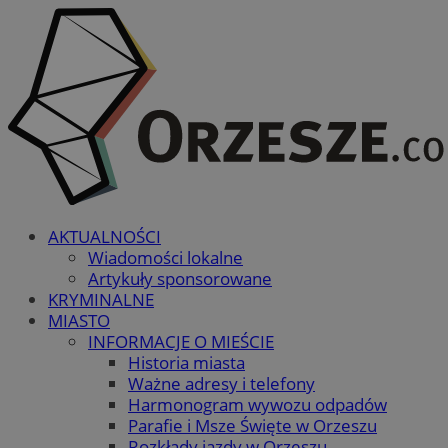
AKTUALNOŚCI
Wiadomości lokalne
Artykuły sponsorowane
KRYMINALNE
MIASTO
INFORMACJE O MIEŚCIE
Historia miasta
Ważne adresy i telefony
Harmonogram wywozu odpadów
Parafie i Msze Święte w Orzeszu
Rozkłady jazdy w Orzeszu