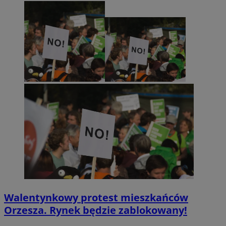
VISITOR_PRIVACY_METADATA
5 miesięcy 4
YouTube
tygodnie
.youtube.com
Google Privacy Policy
Walentynkowy protest mieszkańców
Orzesza. Rynek będzie zablokowany!