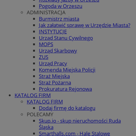
Pogoda w Orzeszu
ADMINISTRACJA
Burmistrz miasta
Jak załatwić sprawę w Urzędzie Miasta?
INSTYTUCJE
Urząd Stanu Cywilnego
MOPS
Urząd Skarbowy
ZUS
Urząd Pracy
Komenda Miejska Policji
Straż Miejska
Straż Pożarna
Prokuratura Rejonowa
KATALOG FIRM
KATALOG FIRM
Dodaj firmę do katalogu
POLECAMY
Skup.io - skup nieruchomości Ruda
Śląska
Smarthalls.com - Hale Stalowe