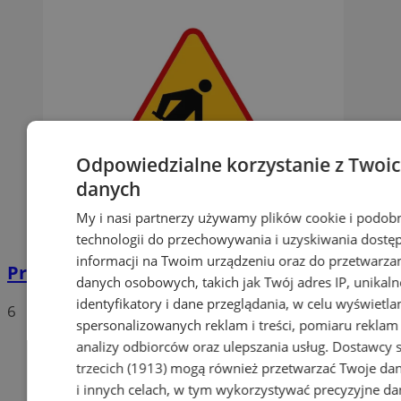
Odpowiedzialne korzystanie z Twoi
danych
My i nasi partnerzy używamy plików cookie i podob
technologii do przechowywania i uzyskiwania dostę
informacji na Twoim urządzeniu oraz do przetwarza
Przebudowa drogi wojewódzkiej nr 925
danych osobowych, takich jak Twój adres IP, unikaln
identyfikatory i dane przeglądania, w celu wyświetla
6
spersonalizowanych reklam i treści, pomiaru reklam i
analizy odbiorców oraz ulepszania usług.
Dostawcy s
trzecich (1913)
mogą również przetwarzać Twoje dan
i innych celach, w tym wykorzystywać precyzyjne da