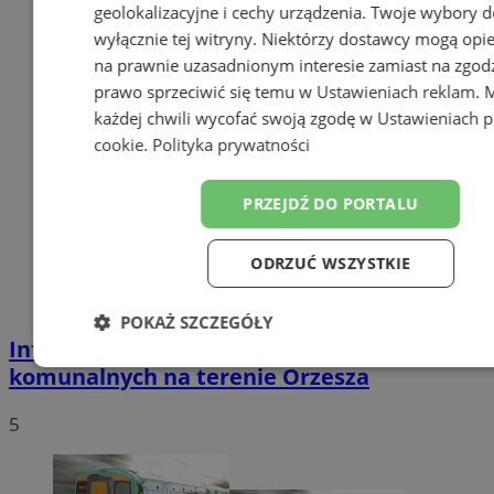
geolokalizacyjne i cechy urządzenia. Twoje wybory d
wyłącznie tej witryny. Niektórzy dostawcy mogą opie
na prawnie uzasadnionym interesie zamiast na zgod
prawo sprzeciwić się temu w
Ustawieniach reklam
. 
każdej chwili wycofać swoją zgodę w
Ustawieniach p
cookie
.
Polityka prywatności
PRZEJDŹ DO PORTALU
ODRZUĆ WSZYSTKIE
POKAŻ SZCZEGÓŁY
Informacje dotyczące odbioru odpadów
Niezbędne
Wydajność
Targeto
komunalnych na terenie Orzesza
5
Funkcjonalność
Niesklasyfikow