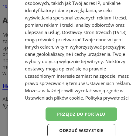
osobowych, takich jak Twój adres IP, unikalne
reklama
identyfikatory i dane przeglądania, w celu
wyświetlania spersonalizowanych reklam i treści,
Alarmy i zabezpieczenia
pomiaru reklam i treści, analizy odbiorców oraz
ulepszania usług.
Dostawcy stron trzecich (1913)
Musisz zainstalować
alarm
? Chcesz poznać najbardziej
mogą również przetwarzać Twoje dane w tych i
zaawansowane
zabezpieczenia
? Sprawdź firmy
innych celach, w tym wykorzystywać precyzyjne
specjalizujące się w zabezpieczaniu domów prywatnych
oraz innych obiektów w mieście Orzesze. Zapoznaj się z
dane geolokalizacyjne i cechy urządzenia. Twoje
nowoczesnymi instalacjami, systemami alarmowymi,
wybory dotyczą wyłącznie tej witryny. Niektórzy
monitoringiem czy domofonami. Wybierz swoją firmę
dostawcy mogą opierać się na prawnie
w okolicy Orzesza i poczuj się bezpiecznie!
uzasadnionym interesie zamiast na zgodzie; masz
prawo sprzeciwić się temu w
Ustawieniach reklam
.
Hero S.C.
Możesz w każdej chwili wycofać swoją zgodę w
Ustawieniach plików cookie
.
Polityka prywatności
Alarmy i zabezpieczenia
Rynek, 43-180 Orzesze
PRZEJDŹ DO PORTALU
Dodaj firmę
Pozostałe firmy w kategorii
ODRZUĆ WSZYSTKIE