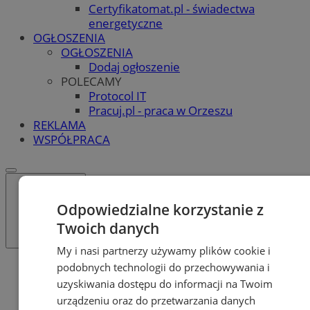
Certyfikatomat.pl - świadectwa
energetyczne
OGŁOSZENIA
OGŁOSZENIA
Dodaj ogłoszenie
POLECAMY
Protocol IT
Pracuj.pl - praca w Orzeszu
REKLAMA
WSPÓŁPRACA
Odpowiedzialne korzystanie z
Twoich danych
My i nasi partnerzy używamy plików cookie i
Katalog firm
podobnych technologii do przechowywania i
Dom i Budownictwo
uzyskiwania dostępu do informacji na Twoim
Alarmy i zabezpieczenia
urządzeniu oraz do przetwarzania danych