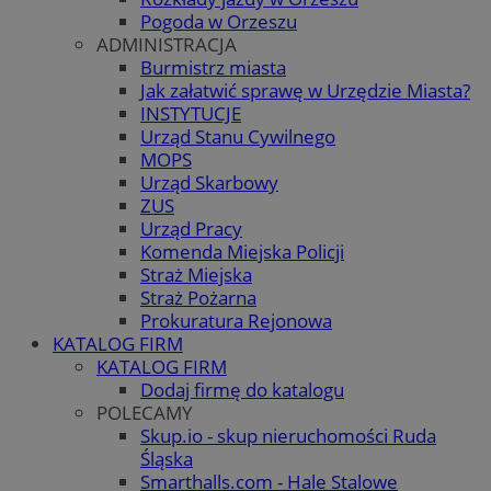
Pogoda w Orzeszu
ADMINISTRACJA
Burmistrz miasta
Jak załatwić sprawę w Urzędzie Miasta?
INSTYTUCJE
Urząd Stanu Cywilnego
MOPS
Urząd Skarbowy
ZUS
Urząd Pracy
Komenda Miejska Policji
Straż Miejska
Straż Pożarna
Prokuratura Rejonowa
KATALOG FIRM
KATALOG FIRM
Dodaj firmę do katalogu
POLECAMY
Skup.io - skup nieruchomości Ruda
Śląska
Smarthalls.com - Hale Stalowe