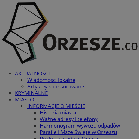
AKTUALNOŚCI
Wiadomości lokalne
Artykuły sponsorowane
KRYMINALNE
MIASTO
INFORMACJE O MIEŚCIE
Historia miasta
Ważne adresy i telefony
Harmonogram wywozu odpadów
Parafie i Msze Święte w Orzeszu
Rozkłady jazdy w Orzeszu