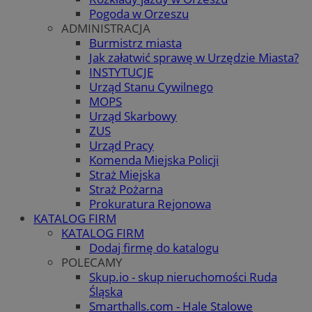
Pogoda w Orzeszu
ADMINISTRACJA
Burmistrz miasta
Jak załatwić sprawę w Urzędzie Miasta?
INSTYTUCJE
Urząd Stanu Cywilnego
MOPS
Urząd Skarbowy
ZUS
Urząd Pracy
Komenda Miejska Policji
Straż Miejska
Straż Pożarna
Prokuratura Rejonowa
KATALOG FIRM
KATALOG FIRM
Dodaj firmę do katalogu
POLECAMY
Skup.io - skup nieruchomości Ruda
Śląska
Smarthalls.com - Hale Stalowe