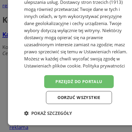
ulepszania usług.
Dostawcy stron trzecich (1913)
reklama
mogą również przetwarzać Twoje dane w tych i
innych celach, w tym wykorzystywać precyzyjne
Kominki
dane geolokalizacyjne i cechy urządzenia. Twoje
wybory dotyczą wyłącznie tej witryny. Niektórzy
Kago Kominki
dostawcy mogą opierać się na prawnie
uzasadnionym interesie zamiast na zgodzie; masz
Kominki
prawo sprzeciwić się temu w
Ustawieniach reklam
.
Centralna, 43-180 Orzesze
Możesz w każdej chwili wycofać swoją zgodę w
Dodaj firmę
Ustawieniach plików cookie
.
Polityka prywatności
Pozostałe firmy w kategorii
PRZEJDŹ DO PORTALU
reklama
ODRZUĆ WSZYSTKIE
Tworzenie stron www - Orzesze
POKAŻ SZCZEGÓŁY
reklama
Niezbędne
Wydajność
Targetowanie
reklama