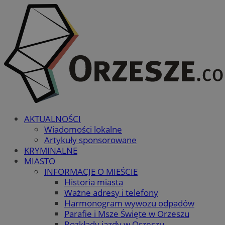
AKTUALNOŚCI
Wiadomości lokalne
Artykuły sponsorowane
KRYMINALNE
MIASTO
INFORMACJE O MIEŚCIE
Historia miasta
Ważne adresy i telefony
Harmonogram wywozu odpadów
Parafie i Msze Święte w Orzeszu
Rozkłady jazdy w Orzeszu