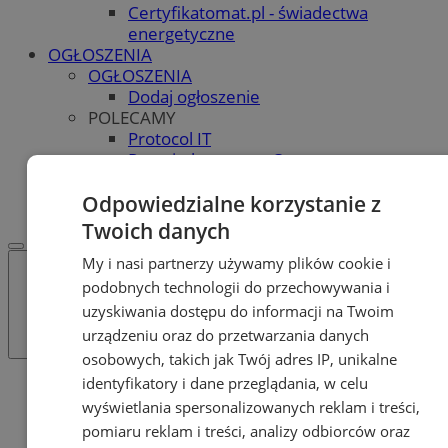
Certyfikatomat.pl - świadectwa
energetyczne
OGŁOSZENIA
OGŁOSZENIA
Dodaj ogłoszenie
POLECAMY
Protocol IT
Pracuj.pl - praca w Orzeszu
REKLAMA
WSPÓŁPRACA
Odpowiedzialne korzystanie z
Twoich danych
My i nasi partnerzy używamy plików cookie i
podobnych technologii do przechowywania i
uzyskiwania dostępu do informacji na Twoim
urządzeniu oraz do przetwarzania danych
osobowych, takich jak Twój adres IP, unikalne
identyfikatory i dane przeglądania, w celu
Katalog firm
Dom i Budownictwo
wyświetlania spersonalizowanych reklam i treści,
Kominki
pomiaru reklam i treści, analizy odbiorców oraz