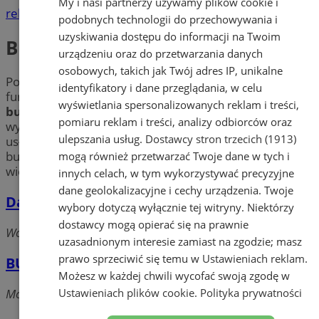
My i nasi partnerzy używamy plików cookie i
reklama
podobnych technologii do przechowywania i
uzyskiwania dostępu do informacji na Twoim
Budownictwo mieszkaniowe
urządzeniu oraz do przetwarzania danych
osobowych, takich jak Twój adres IP, unikalne
Potrzebujesz wykonać zbrojenia? Zależy Ci na solidnych
identyfikatory i dane przeglądania, w celu
fundamentach? Sprawdź firmy specjalizujące się w
wyświetlania spersonalizowanych reklam i treści,
budownictwie mieszkaniowym
. Dowiedz się więcej o
pomiaru reklam i treści, analizy odbiorców oraz
wykonawcach domów „pod klucz” w Orzeszu oraz ich
ulepszania usług.
Dostawcy stron trzecich (1913)
usługach m.in. dystrybucji i transporcie materiałów
budowlanych takich, jak cement, piasek, cegły i wiele
mogą również przetwarzać Twoje dane w tych i
więcej.
innych celach, w tym wykorzystywać precyzyjne
dane geolokalizacyjne i cechy urządzenia. Twoje
Dach-Dek
wybory dotyczą wyłącznie tej witryny. Niektórzy
dostawcy mogą opierać się na prawnie
Wojska, 43-180 Orzesze
uzasadnionym interesie zamiast na zgodzie; masz
prawo sprzeciwić się temu w
Ustawieniach reklam
.
BUD-R Robert Rusinek
Możesz w każdej chwili wycofać swoją zgodę w
Ustawieniach plików cookie
.
Polityka prywatności
Modrzańska, 43-180 Orzesze