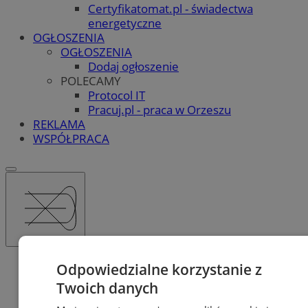
Certyfikatomat.pl - świadectwa
energetyczne
OGŁOSZENIA
OGŁOSZENIA
Dodaj ogłoszenie
POLECAMY
Protocol IT
Pracuj.pl - praca w Orzeszu
REKLAMA
WSPÓŁPRACA
Katalog firm
Odpowiedzialne korzystanie z
Dom i Budownictwo
Twoich danych
Budownictwo mieszkaniowe