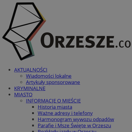
AKTUALNOŚCI
Wiadomości lokalne
Artykuły sponsorowane
KRYMINALNE
MIASTO
INFORMACJE O MIEŚCIE
Historia miasta
Ważne adresy i telefony
Harmonogram wywozu odpadów
Parafie i Msze Święte w Orzeszu
Rozkłady jazdy w Orzeszu