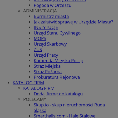
Pogoda w Orzeszu
ADMINISTRACJA
Burmistrz miasta
Jak załatwić sprawę w Urzędzie Miasta?
INSTYTUCJE
Urząd Stanu Cywilnego
MOPS
Urząd Skarbowy
ZUS
Urząd Pracy
Komenda Miejska Policji
Straż Miejska
Straż Pożarna
Prokuratura Rejonowa
KATALOG FIRM
KATALOG FIRM
Dodaj firmę do katalogu
POLECAMY
Skup.io - skup nieruchomości Ruda
Śląska
Smarthalls.com - Hale Stalowe