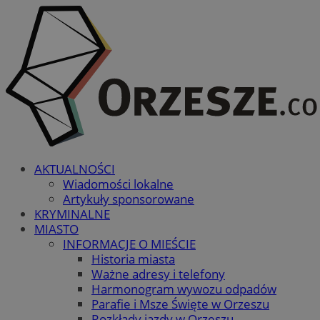
AKTUALNOŚCI
Wiadomości lokalne
Artykuły sponsorowane
KRYMINALNE
MIASTO
INFORMACJE O MIEŚCIE
Historia miasta
Ważne adresy i telefony
Harmonogram wywozu odpadów
Parafie i Msze Święte w Orzeszu
Rozkłady jazdy w Orzeszu