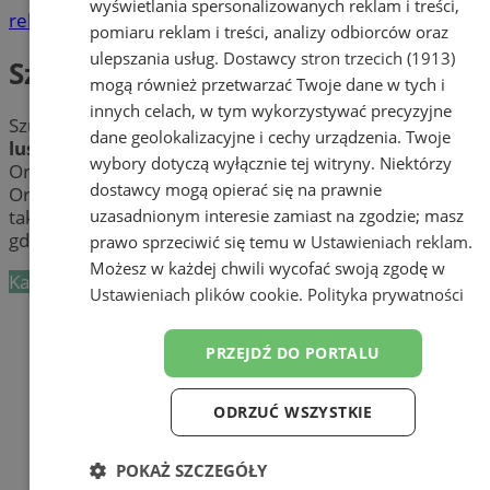
wyświetlania spersonalizowanych reklam i treści,
reklama
pomiaru reklam i treści, analizy odbiorców oraz
ulepszania usług.
Dostawcy stron trzecich (1913)
Szklarze, lustra
mogą również przetwarzać Twoje dane w tych i
innych celach, w tym wykorzystywać precyzyjne
Szukasz dobrego
szklarza
? Potrzebujesz pięknego
dane geolokalizacyjne i cechy urządzenia. Twoje
lustra
? Sprawdź firmy oferujące
usługi szklarskie
w
wybory dotyczą wyłącznie tej witryny. Niektórzy
Orzeszu. Poznaj najlepszych
szklarzy
w pobliżu
dostawcy mogą opierać się na prawnie
Orzesza wykonujących nie tylko
lustra na wymiar
, ale
uzasadnionym interesie zamiast na zgodzie; masz
także panele szklane czy kabiny prysznicowe. Zobacz,
gdzie w mieście Orzesze zamówić szklane cuda.
prawo sprzeciwić się temu w
Ustawieniach reklam
.
Możesz w każdej chwili wycofać swoją zgodę w
Kategoria nie zawiera żadnych prezentacji firm.
Ustawieniach plików cookie
.
Polityka prywatności
Dodaj firmę
PRZEJDŹ DO PORTALU
Pozostałe firmy w kategorii
ODRZUĆ WSZYSTKIE
reklama
POKAŻ SZCZEGÓŁY
Tworzenie stron www - Orzesze