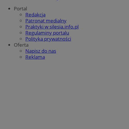
Portal
Redakcja
QeSessID
orzesze.com.pl
1 rok
Patronat medialny
Praktyki w silesia.info.pl
Regulaminy portalu
MvSessID
orzesze.com.pl
1 rok
Polityka prywatności
Oferta
Napisz do nas
Reklama
VISITOR_PRIVACY_METADATA
5 miesięcy 4
YouTube
tygodnie
.youtube.com
Google Privacy Policy