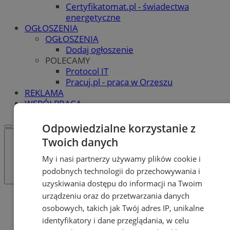
Certyfikatomat.pl - świadectwa
energetyczne
OGŁOSZENIA
OGŁOSZENIA
Dodaj ogłoszenie
POLECAMY
Protocol IT
Pracuj.pl - praca w Orzeszu
REKLAMA
WSPÓŁPRACA
Odpowiedzialne korzystanie z
Twoich danych
My i nasi partnerzy używamy plików cookie i
podobnych technologii do przechowywania i
uzyskiwania dostępu do informacji na Twoim
urządzeniu oraz do przetwarzania danych
Katalog firm
osobowych, takich jak Twój adres IP, unikalne
Dom i Budownictwo
Szklarze, lustra
identyfikatory i dane przeglądania, w celu