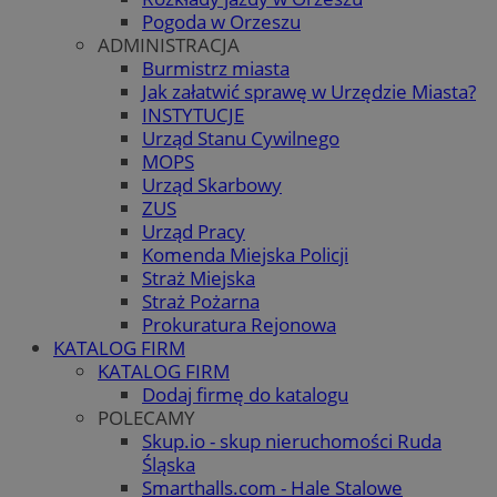
Pogoda w Orzeszu
ADMINISTRACJA
Burmistrz miasta
Jak załatwić sprawę w Urzędzie Miasta?
INSTYTUCJE
Urząd Stanu Cywilnego
MOPS
Urząd Skarbowy
ZUS
Urząd Pracy
Komenda Miejska Policji
Straż Miejska
Straż Pożarna
Prokuratura Rejonowa
KATALOG FIRM
KATALOG FIRM
Dodaj firmę do katalogu
POLECAMY
Skup.io - skup nieruchomości Ruda
Śląska
Smarthalls.com - Hale Stalowe