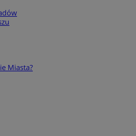
adów
szu
ie Miasta?