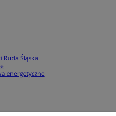
i Ruda Śląska
we
twa energetyczne