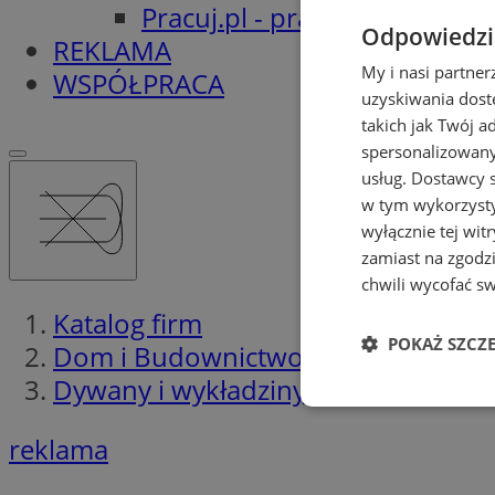
Pracuj.pl - praca w Orzeszu
Odpowiedzia
REKLAMA
My i nasi partne
WSPÓŁPRACA
uzyskiwania dost
takich jak Twój a
spersonalizowanyc
usług.
Dostawcy s
w tym wykorzysty
wyłącznie tej wi
zamiast na zgodz
chwili wycofać s
Katalog firm
POKAŻ SZCZ
Dom i Budownictwo
Dywany i wykładziny
Niezbędne
reklama