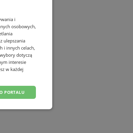
ywania i
danych osobowych,
etlania
az ulepszania
 i innych celach,
 wybory dotyczą
nym interesie
sz w każdej
DO PORTALU
esklasyfikowane