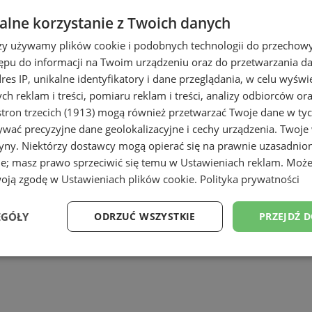
lne korzystanie z Twoich danych
rzy używamy plików cookie i podobnych technologii do przechow
ępu do informacji na Twoim urządzeniu oraz do przetwarzania 
dres IP, unikalne identyfikatory i dane przeglądania, w celu wyświ
h reklam i treści, pomiaru reklam i treści, analizy odbiorców or
tron trzecich (1913)
mogą również przetwarzać Twoje dane w tych
wać precyzyjne dane geolokalizacyjne i cechy urządzenia. Twoje
tryny. Niektórzy dostawcy mogą opierać się na prawnie uzasadnio
ie; masz prawo sprzeciwić się temu w
Ustawieniach reklam
. Może
woją zgodę w
Ustawieniach plików cookie
.
Polityka prywatności
EGÓŁY
ODRZUĆ WSZYSTKIE
PRZEJDŹ 
Wydajność
Targetowanie
Funkcjonalność
Ni