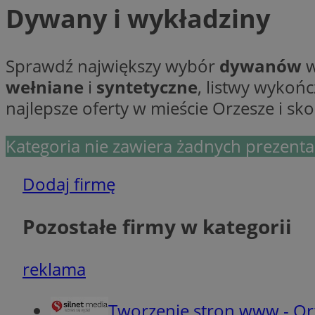
Dywany i wykładziny
Ni
Sprawdź największy wybór
dywanów
w
Niezbędne pliki cook
wełniane
i
syntetyczne
, listwy wykoń
zarządzanie kontem. 
najlepsze oferty w mieście Orzesze i sk
Nazwa
SessID
Kategoria nie zawiera żadnych prezentac
QeSessID
MvSessID
Dodaj firmę
VISITOR_PRIVACY_
Pozostałe firmy w kategorii
reklama
__cf_bm
Tworzenie stron www - Or