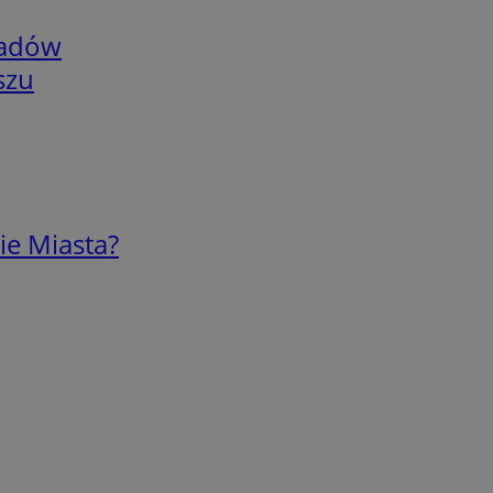
adów
szu
ie Miasta?