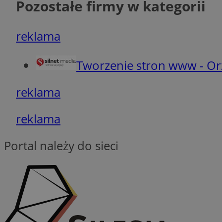
Pozostałe firmy w kategorii
ANONCHK
__Secure-YNID
WMF-Uniq
reklama
_clsk
ustat_b6x6h2kseuk
__Secure-
ROLLOUT_TOKEN
ustat_bl8Xwye1zkqx
Tworzenie stron www - Or
ustat_bt5j7dtfgm4
_ga_1ZETYXEVYH
ustat_yzw2k52aXskv
reklama
_fbp
FCCDCF
ustat_htx5jy2dajf
reklama
__eoi
MUID
Portal należy do sieci
_clsk
MUID
ustat_gid
OAID