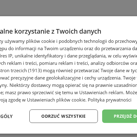
sz
kursu językowego
w Orzeszu? Poniższ
lne korzystanie z Twoich danych
y i dorosłych.
Kursy językowe
mogą odby
rzy używamy plików cookie i podobnych technologii do przechow
awansowanego. Wybierz odpowiedni pozi
ępu do informacji na Twoim urządzeniu oraz do przetwarzania 
dres IP, unikalne identyfikatory i dane przeglądania, w celu wyświ
h reklam i treści, pomiaru reklam i treści, analizy odbiorców or
tron trzecich (1913)
mogą również przetwarzać Twoje dane w tych
wać precyzyjne dane geolokalizacyjne i cechy urządzenia. Twoje
tryny. Niektórzy dostawcy mogą opierać się na prawnie uzasadnio
ie; masz prawo sprzeciwić się temu w
Ustawieniach reklam
. Może
woją zgodę w
Ustawieniach plików cookie
.
Polityka prywatności
EGÓŁY
ODRZUĆ WSZYSTKIE
PRZEJDŹ 
skiego
Wydajność
Targetowanie
Funkcjonalność
Ni