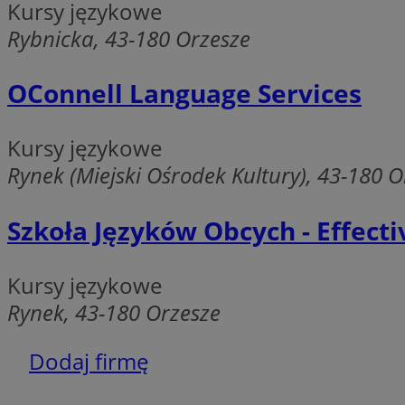
Kursy językowe
__cf_bm
Rybnicka, 43-180 Orzesze
OConnell Language Services
CookieScriptConse
Kursy językowe
__cf_bm
Rynek (Miejski Ośrodek Kultury), 43-180 O
Szkoła Języków Obcych - Effecti
Nazwa
Nazwa
ustat_agfw3qpwXtz
Kursy językowe
Nazwa
ustat_8hezdrw6jXd
_clck
Rynek, 43-180 Orzesze
__gads
openstat_12e0dbc
openstat_gid
Dodaj firmę
_ga
MR
openstat_axigzz1m6
ustat_Xljcjgyrsdcu