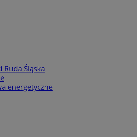
i Ruda Śląska
we
twa energetyczne