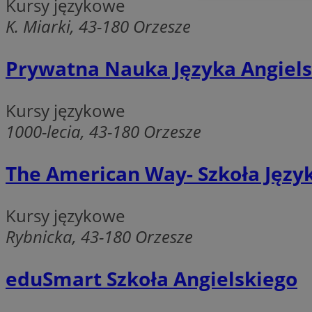
Kursy językowe
K. Miarki, 43-180 Orzesze
Prywatna Nauka Języka Angiel
Ni
Kursy językowe
Niezbędne pliki cook
1000-lecia, 43-180 Orzesze
zarządzanie kontem. 
Nazwa
The American Way- Szkoła Języ
SessID
QeSessID
Kursy językowe
MvSessID
Rybnicka, 43-180 Orzesze
VISITOR_PRIVACY_
eduSmart Szkoła Angielskiego