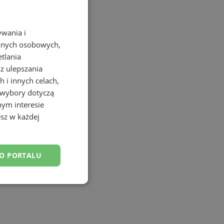
ywania i
danych osobowych,
etlania
az ulepszania
 i innych celach,
 wybory dotyczą
nym interesie
sz w każdej
DO PORTALU
esklasyfikowane