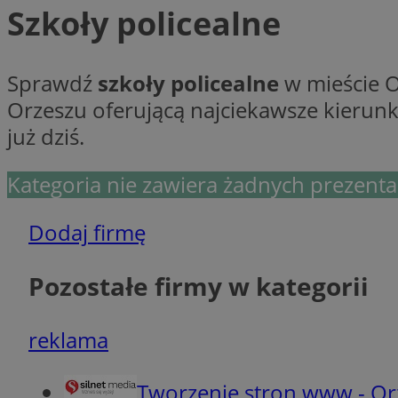
Szkoły policealne
Ni
Sprawdź
szkoły policealne
w mieście O
Niezbędne pliki cook
Orzeszu oferującą najciekawsze kierunki
zarządzanie kontem. 
już dziś.
Nazwa
SessID
Kategoria nie zawiera żadnych prezentac
QeSessID
MvSessID
Dodaj firmę
VISITOR_PRIVACY_
Pozostałe firmy w kategorii
reklama
__cf_bm
Tworzenie stron www - Or