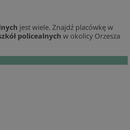
ane
alnych
jest wiele. Znajdź placówkę w
owanie użytkownika i
szkół policealnych
w okolicy Orzesza
j.
kator sesji.
kator sesji.
kator sesji.
acje o zgodzie
h dotyczących
itryny. Rejestruje
ści i ustawień
nie w kolejnych
nie musi ponownie
o zwiększa wygodę i
nych.
a ludzi i botów. Jest
ej, ponieważ
rtów na temat