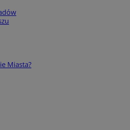
adów
szu
ie Miasta?