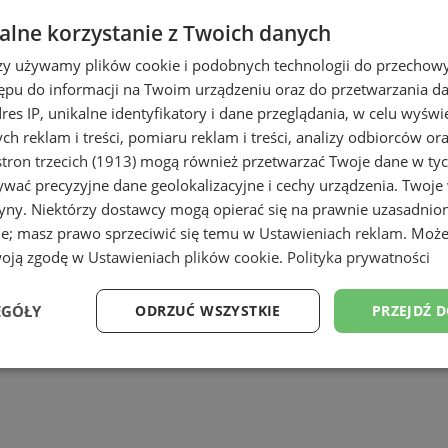
lne korzystanie z Twoich danych
rzy używamy plików cookie i podobnych technologii do przechow
ępu do informacji na Twoim urządzeniu oraz do przetwarzania 
dres IP, unikalne identyfikatory i dane przeglądania, w celu wyświ
h reklam i treści, pomiaru reklam i treści, analizy odbiorców or
tron trzecich (1913)
mogą również przetwarzać Twoje dane w tych
wać precyzyjne dane geolokalizacyjne i cechy urządzenia. Twoje
tryny. Niektórzy dostawcy mogą opierać się na prawnie uzasadnio
ie; masz prawo sprzeciwić się temu w
Ustawieniach reklam
. Może
woją zgodę w
Ustawieniach plików cookie
.
Polityka prywatności
EGÓŁY
ODRZUĆ WSZYSTKIE
PRZEJDŹ 
Wydajność
Targetowanie
Funkcjonalność
Ni