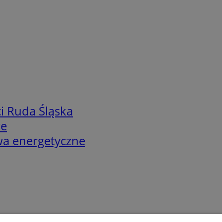
i Ruda Śląska
we
twa energetyczne