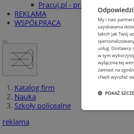
Pracuj.pl - praca w Orzeszu
Odpowiedzia
REKLAMA
My i nasi partne
WSPÓŁPRACA
uzyskiwania dost
takich jak Twój a
spersonalizowanyc
usług.
Dostawcy s
w tym wykorzysty
wyłącznie tej wi
zamiast na zgodz
chwili wycofać s
Katalog firm
POKAŻ SZCZ
Nauka
Szkoły policealne
Niezbędne
reklama