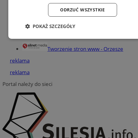
Dodaj firmę
ODRZUĆ WSZYSTKIE
Pozostałe firmy w kategorii
POKAŻ SZCZEGÓŁY
reklama
Niezbędne
Wydajność
Targetowanie
Tworzenie stron www - Orzesze
reklama
Funkcjonalność
Niesklasyfikowane
reklama
Portal należy do sieci
Niezbędne
Wydajność
Targetowanie
Funkcjonalność
Niesklasyfikowane
Niezbędne pliki cookie umożliwiają korzystanie z podstawowych
funkcji strony internetowej, takich jak logowanie użytkownika i
zarządzanie kontem. Bez niezbędnych plików cookie nie można