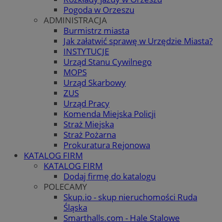
Pogoda w Orzeszu
ADMINISTRACJA
Burmistrz miasta
Jak załatwić sprawę w Urzędzie Miasta?
INSTYTUCJE
Urząd Stanu Cywilnego
MOPS
Urząd Skarbowy
ZUS
Urząd Pracy
Komenda Miejska Policji
Straż Miejska
Straż Pożarna
Prokuratura Rejonowa
KATALOG FIRM
KATALOG FIRM
Dodaj firmę do katalogu
POLECAMY
Skup.io - skup nieruchomości Ruda
Śląska
Smarthalls.com - Hale Stalowe