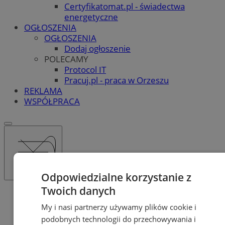
Certyfikatomat.pl - świadectwa
energetyczne
OGŁOSZENIA
OGŁOSZENIA
Dodaj ogłoszenie
POLECAMY
Protocol IT
Pracuj.pl - praca w Orzeszu
REKLAMA
WSPÓŁPRACA
Odpowiedzialne korzystanie z
Twoich danych
Katalog firm
Nauka
My i nasi partnerzy używamy plików cookie i
Kursy zawodowe, szkolenia
podobnych technologii do przechowywania i