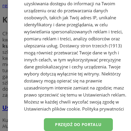
uzyskiwania dostępu do informacji na Twoim
reklama
urządzeniu oraz do przetwarzania danych
Kursy zawodowe, szkolenia
osobowych, takich jak Twój adres IP, unikalne
identyfikatory i dane przeglądania, w celu
wyświetlania spersonalizowanych reklam i treści,
Chcesz się przebranżowić? Masz chęć uzyskać nowe
pomiaru reklam i treści, analizy odbiorców oraz
kwalifikacje, które wykorzystasz w pracy? Sprawdź
kursy zawodowe
w mieście Orzesze. Znajdź najlepszą
ulepszania usług.
Dostawcy stron trzecich (1913)
szkołę w okolicy Orzesza oferującą podnoszenie
mogą również przetwarzać Twoje dane w tych i
kwalifikacji na kursach i szkoleniach takich jak:
innych celach, w tym wykorzystywać precyzyjne
mechanika motocyklowa, motoryzacja, hotelarstwo,
dane geolokalizacyjne i cechy urządzenia. Twoje
turystyka, kosmetyka, ekonomia, księgowość,
wybory dotyczą wyłącznie tej witryny. Niektórzy
gastronomia. Dowiedz się więcej o bezpłatnych
dostawcy mogą opierać się na prawnie
szkołach policealnych i liceach ogólnokształcących dla
uzasadnionym interesie zamiast na zgodzie; masz
dorosłych w Orzeszu. Wybierz
kursy zawodowe
i
zaprojektuj swoją nową karierę!
prawo sprzeciwić się temu w
Ustawieniach reklam
.
Możesz w każdej chwili wycofać swoją zgodę w
Usługi BHP
Ustawieniach plików cookie
.
Polityka prywatności
Kursy zawodowe, szkolenia
PRZEJDŹ DO PORTALU
Hubala, 43-180 Orzesze