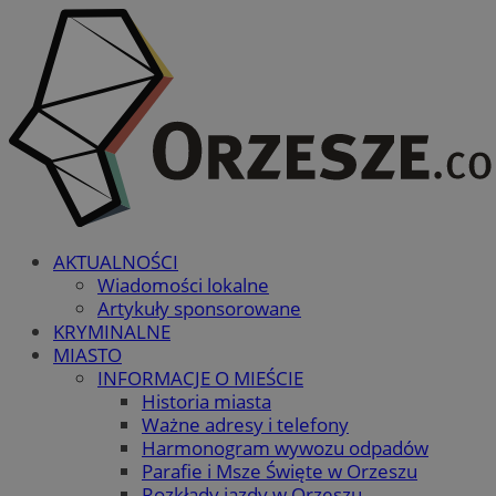
AKTUALNOŚCI
Wiadomości lokalne
Artykuły sponsorowane
KRYMINALNE
MIASTO
INFORMACJE O MIEŚCIE
Historia miasta
Ważne adresy i telefony
Harmonogram wywozu odpadów
Parafie i Msze Święte w Orzeszu
Rozkłady jazdy w Orzeszu