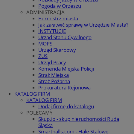
Pogoda w Orzeszu
ADMINISTRACJA
Burmistrz miasta
Jak załatwić sprawę w Urzędzie Miasta?
INSTYTUCJE
Urząd Stanu Cywilnego
MOPS
Urząd Skarbowy
ZUS
Urząd Pracy
Komenda Miejska Policji
Straż Miejska
Straż Pożarna
Prokuratura Rejonowa
KATALOG FIRM
KATALOG FIRM
Dodaj firmę do katalogu
POLECAMY
Skup.io - skup nieruchomości Ruda
Śląska
Smarthalls.com - Hale Stalowe