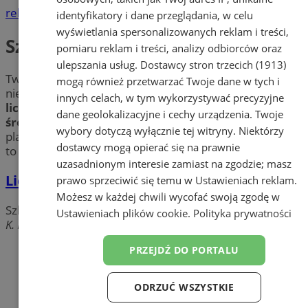
reklama
identyfikatory i dane przeglądania, w celu
wyświetlania spersonalizowanych reklam i treści,
Szkoły średnie
pomiaru reklam i treści, analizy odbiorców oraz
ulepszania usług.
Dostawcy stron trzecich (1913)
Twoje dziecko chce się zapisać do
technikum
, jednak
mogą również przetwarzać Twoje dane w tych i
nie wie, które wybrać? Nie masz świadomości, jakie
innych celach, w tym wykorzystywać precyzyjne
licea
znajdują się w Twoim mieście? Sprawdź
szkoły
dane geolokalizacyjne i cechy urządzenia. Twoje
średnie
w mieście Orzesze. Poznaj szeroką ofertę
wybory dotyczą wyłącznie tej witryny. Niektórzy
placówek w pobliżu Orzesza i przekonasz się, że
liceum
dostawcy mogą opierać się na prawnie
to nie jedyna możliwość.
uzasadnionym interesie zamiast na zgodzie; masz
Liceum Ogólnokształcące
prawo sprzeciwić się temu w
Ustawieniach reklam
.
Możesz w każdej chwili wycofać swoją zgodę w
Szkoły średnie
Ustawieniach plików cookie
.
Polityka prywatności
K. Miarki, 43-180 Orzesze
Dodaj firmę
PRZEJDŹ DO PORTALU
Pozostałe firmy w kategorii
ODRZUĆ WSZYSTKIE