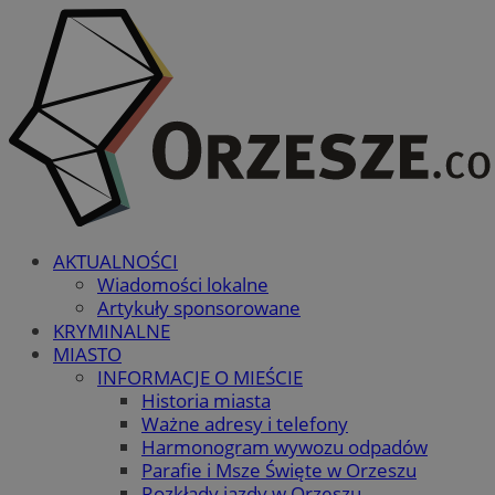
AKTUALNOŚCI
Wiadomości lokalne
Artykuły sponsorowane
KRYMINALNE
MIASTO
INFORMACJE O MIEŚCIE
Historia miasta
Ważne adresy i telefony
Harmonogram wywozu odpadów
Parafie i Msze Święte w Orzeszu
Rozkłady jazdy w Orzeszu