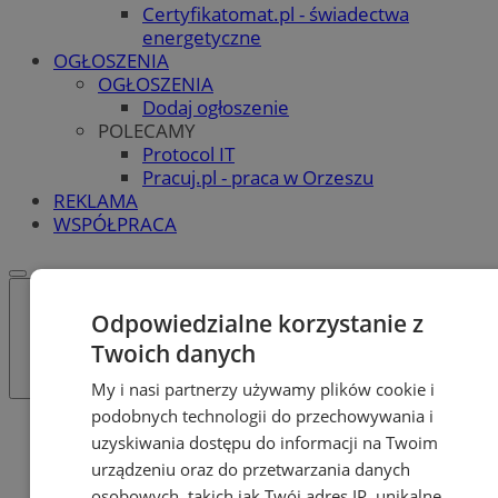
Certyfikatomat.pl - świadectwa
energetyczne
OGŁOSZENIA
OGŁOSZENIA
Dodaj ogłoszenie
POLECAMY
Protocol IT
Pracuj.pl - praca w Orzeszu
REKLAMA
WSPÓŁPRACA
Odpowiedzialne korzystanie z
Twoich danych
My i nasi partnerzy używamy plików cookie i
podobnych technologii do przechowywania i
Katalog firm
uzyskiwania dostępu do informacji na Twoim
Nauka
urządzeniu oraz do przetwarzania danych
Szkoły średnie
osobowych, takich jak Twój adres IP, unikalne