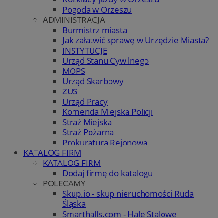
Pogoda w Orzeszu
ADMINISTRACJA
Burmistrz miasta
Jak załatwić sprawę w Urzędzie Miasta?
INSTYTUCJE
Urząd Stanu Cywilnego
MOPS
Urząd Skarbowy
ZUS
Urząd Pracy
Komenda Miejska Policji
Straż Miejska
Straż Pożarna
Prokuratura Rejonowa
KATALOG FIRM
KATALOG FIRM
Dodaj firmę do katalogu
POLECAMY
Skup.io - skup nieruchomości Ruda
Śląska
Smarthalls.com - Hale Stalowe