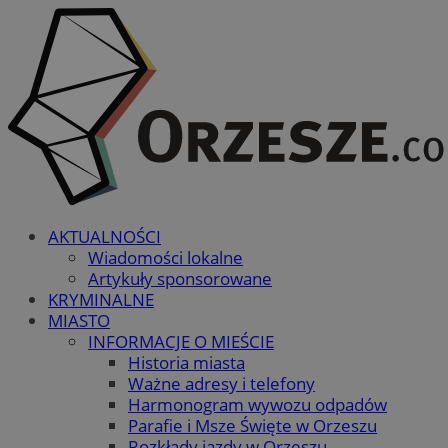
AKTUALNOŚCI
Wiadomości lokalne
Artykuły sponsorowane
KRYMINALNE
MIASTO
INFORMACJE O MIEŚCIE
Historia miasta
Ważne adresy i telefony
Harmonogram wywozu odpadów
Parafie i Msze Święte w Orzeszu
Rozkłady jazdy w Orzeszu