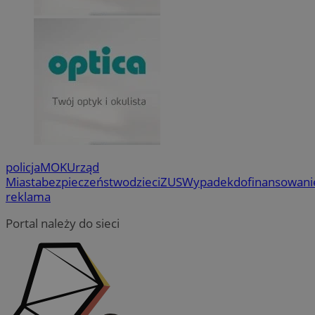
policja
MOK
Urząd
Miasta
bezpieczeństwo
dzieci
ZUS
Wypadek
dofinansowani
reklama
Portal należy do sieci