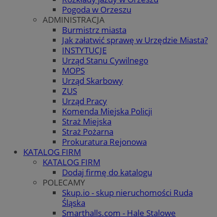
Pogoda w Orzeszu
ADMINISTRACJA
Burmistrz miasta
Jak załatwić sprawę w Urzędzie Miasta?
INSTYTUCJE
Urząd Stanu Cywilnego
MOPS
Urząd Skarbowy
ZUS
Urząd Pracy
Komenda Miejska Policji
Straż Miejska
Straż Pożarna
Prokuratura Rejonowa
KATALOG FIRM
KATALOG FIRM
Dodaj firmę do katalogu
POLECAMY
Skup.io - skup nieruchomości Ruda
Śląska
Smarthalls.com - Hale Stalowe