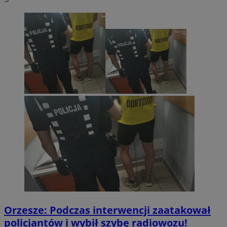
Orzesze: Podczas interwencji zaatakował
policjantów i wybił szybę radiowozu!