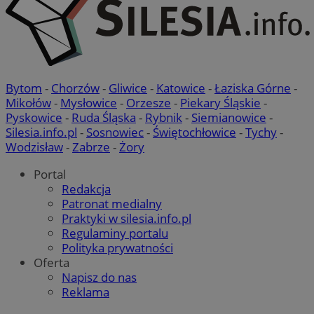
Bytom
-
Chorzów
-
Gliwice
-
Katowice
-
Łaziska Górne
-
Mikołów
-
Mysłowice
-
Orzesze
-
Piekary Śląskie
-
Pyskowice
-
Ruda Śląska
-
Rybnik
-
Siemianowice
-
Silesia.info.pl
-
Sosnowiec
-
Świętochłowice
-
Tychy
-
Wodzisław
-
Zabrze
-
Żory
Portal
Redakcja
Patronat medialny
Praktyki w silesia.info.pl
Regulaminy portalu
Polityka prywatności
Oferta
Napisz do nas
Reklama