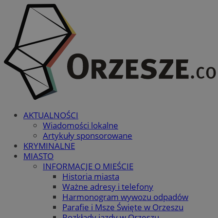
AKTUALNOŚCI
Wiadomości lokalne
Artykuły sponsorowane
KRYMINALNE
MIASTO
INFORMACJE O MIEŚCIE
Historia miasta
Ważne adresy i telefony
Harmonogram wywozu odpadów
Parafie i Msze Święte w Orzeszu
Rozkłady jazdy w Orzeszu