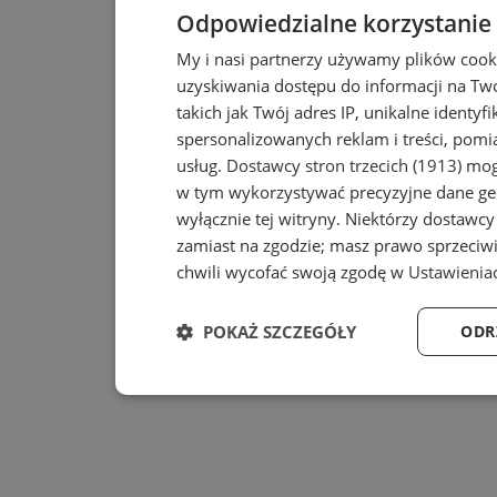
Odpowiedzialne korzystanie
My i nasi partnerzy używamy plików cook
uzyskiwania dostępu do informacji na T
takich jak Twój adres IP, unikalne identyf
spersonalizowanych reklam i treści, pomia
usług.
Dostawcy stron trzecich (1913)
mogą
w tym wykorzystywać precyzyjne dane geo
wyłącznie tej witryny. Niektórzy dostawc
zamiast na zgodzie; masz prawo sprzeciw
chwili wycofać swoją zgodę w
Ustawienia
POKAŻ SZCZEGÓŁY
ODR
Niezbędne
Wydajność